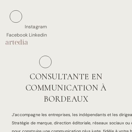
Aller
au
contenu
Instagram
Facebook
Linkedin
CONSULTANTE EN
COMMUNICATION À
BORDEAUX
J’accompagne les entreprises, les indépendants et les dirigea
Stratégie de marque, direction éditoriale, réseaux sociaux ou 
pour construire une communication plus juste, fidèle à votre his